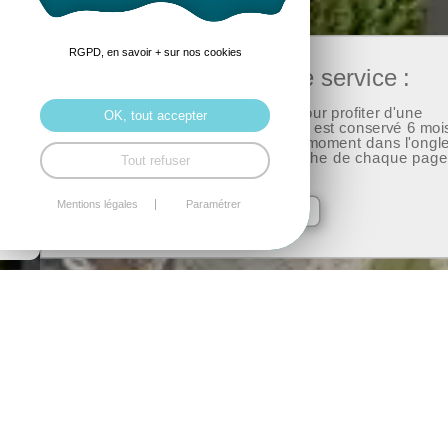
RGPD, en savoir + sur nos cookies
Pour accéder à ce service :
Nous utilisons des cookies pour profiter d'une
OK, tout accepter
expérience optimisée, votre choix est conservé 6 moi
et vous pouvez le modifier à tout moment dans l'ongle
réduit « cookies » en bas à gauche de chaque page
Tout refuser
de notre site.
Mentions légales
Paramétrer