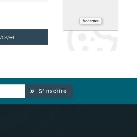
réduit « cookies » en bas à
gauche de chaque page de
notre site.
voyer
S'inscrire