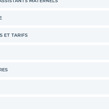
 ASSISTANTS MATERNELS
E
S ET TARIFS
RES