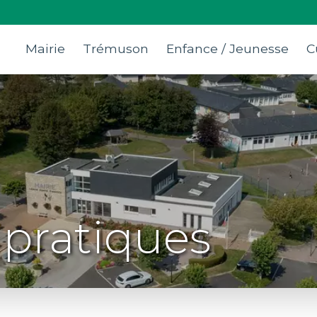
Mairie
Trémuson
Enfance / Jeunesse
C
 pratiques