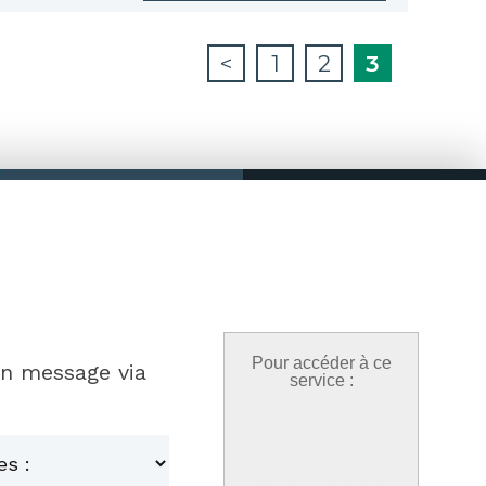
<
1
2
3
Pour accéder à ce
un message via
service :
Nous utilisons des cookies
pour profiter d'une
expérience optimisée, votre
choix est conservé 6 mois et
vous pouvez le modifier à
tout moment dans l'onglet