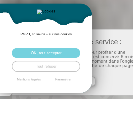
RGPD, en savoir + sur nos cookies
Pour accéder à ce service :
Nous utilisons des cookies pour profiter d'une
OK, tout accepter
expérience optimisée, votre choix est conservé 6 moi
et vous pouvez le modifier à tout moment dans l'ongle
réduit « cookies » en bas à gauche de chaque page
Tout refuser
de notre site.
Mentions légales
Paramétrer