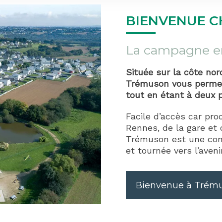
BIENVENUE C
La campagne ent
Située sur la côte no
Trémuson vous permet 
tout en étant à deux p
Facile d’accès car proc
Rennes, de la gare et 
Trémuson est une co
et tournée vers l’avenir
Bienvenue à Trémuso