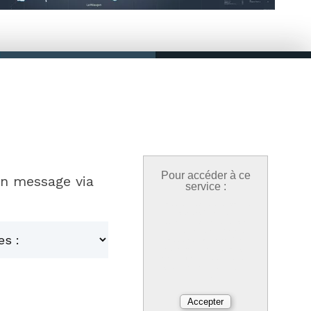
Pour accéder à ce
un message via
service :
Nous utilisons des cookies
pour profiter d'une
expérience optimisée, votre
choix est conservé 6 mois et
vous pouvez le modifier à
tout moment dans l'onglet
réduit « cookies » en bas à
gauche de chaque page de
notre site.