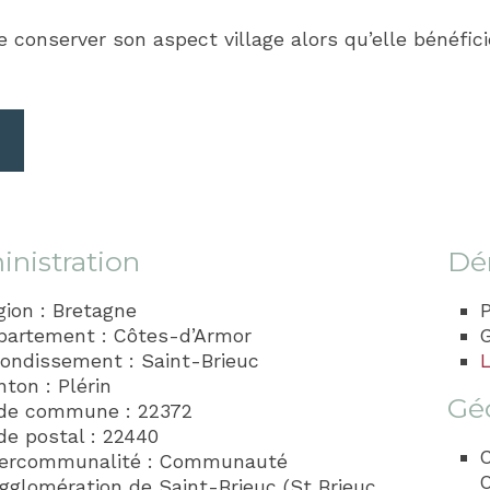
onserver son aspect village alors qu’elle bénéficie
nistration
Dé
gion : Bretagne
P
partement : Côtes-d’Armor
rondissement : Saint-Brieuc
L
ton : Plérin
Gé
de commune : 22372
de postal : 22440
C
tercommunalité : Communauté
agglomération de Saint-Brieuc (St Brieuc