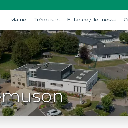
Mairie
Trémuson
Enfance / Jeunesse
C
rémuson