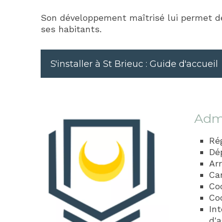
Son développement maîtrisé lui permet de c
ses habitants.
S'installer à St Brieuc : Guide d'accueil
Admi
Ré
Dé
Ar
Can
Co
Co
In
d'