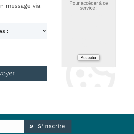
Pour accéder à ce
un message via
service :
Nous utilisons des cookies
pour profiter d'une
expérience optimisée, votre
choix est conservé 6 mois et
vous pouvez le modifier à
tout moment dans l'onglet
réduit « cookies » en bas à
gauche de chaque page de
notre site.
voyer
S'inscrire