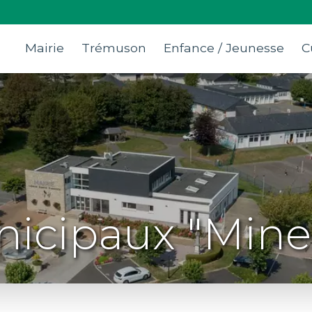
Mairie
Trémuson
Enfance / Jeunesse
C
icipaux "Mines