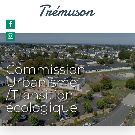
Commission
Urbanisme
/Transition
écologique