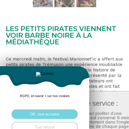
LES PETITS PIRATES VIENNENT
VOIR BARBE NOIRE À LA
MÉDIATHÈQUE
Ce mercredi matin, le festival Marionnet'Ic a offert aux
petits pirates de Trémuson une expérience inoubliable
en les invitant à découvrir « La véritable histoire de
Barbe Noire », un spectacle captivant présenté par la
compagnie Niclounivis. Les jeunes spectateurs ont
plongé dans l'univers fascinant des pirates et ont fait
la connaissance du célèbre corsaire, Barbe Noire. La
RGPD, en savoir + sur nos cookies
marionnette et la mise en scène ont ravi la trentaine
Pour accéder à ce service :
d’enfants présents, mais aussi les parents ou grands-
parents qui les accompagnaient.
Nous utilisons des cookies pour profiter d'une
OK, tout accepter
expérience optimisée, votre choix est conservé 6 moi
et vous pouvez le modifier à tout moment dans l'ongle
réduit « cookies » en bas à gauche de chaque page
Tout refuser