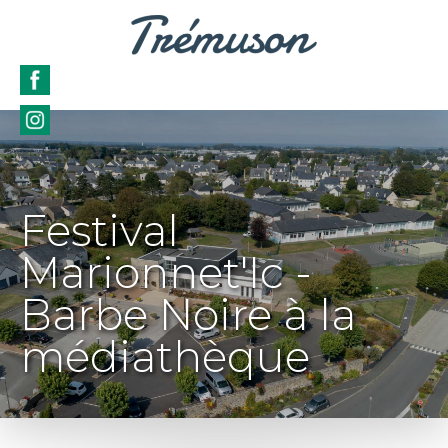
Festival
Marionnet'Ic -
Barbe Noire à la
médiathèque