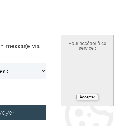
Pour accéder à ce
un message via
service :
Nous utilisons des cookies
pour profiter d'une
expérience optimisée, votre
choix est conservé 6 mois et
vous pouvez le modifier à
tout moment dans l'onglet
réduit « cookies » en bas à
gauche de chaque page de
notre site.
voyer