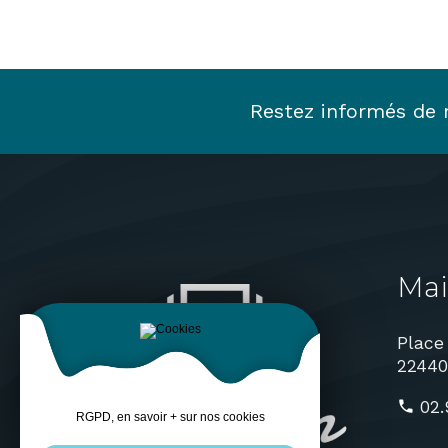
Restez informés de n
Mai
Place
2244
02.
RGPD, en savoir + sur nos cookies