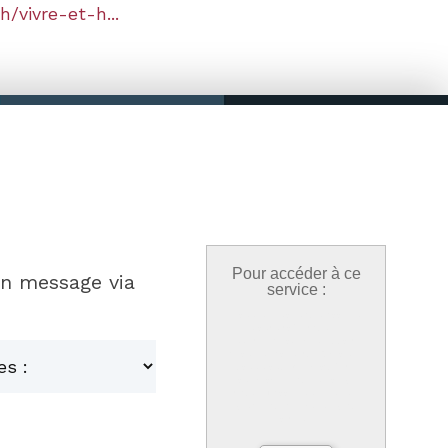
/vivre-et-h...
Pour accéder à ce
un message via
service :
Nous utilisons des cookies
pour profiter d'une
expérience optimisée, votre
choix est conservé 6 mois et
vous pouvez le modifier à
tout moment dans l'onglet
réduit « cookies » en bas à
gauche de chaque page de
notre site.